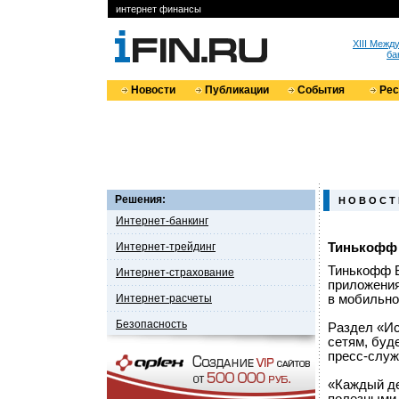
интернет финансы
XIII Меж
ба
Новости
Публикации
События
Ре
Решения:
Н О В О С Т
Интернет-банкинг
Интернет-трейдинг
Тинькофф 
Тинькофф Б
Интернет-страхование
приложения
Интернет-расчеты
в мобильно
Безопасность
Раздел «Ис
сетям, буд
пресс-служ
«Каждый де