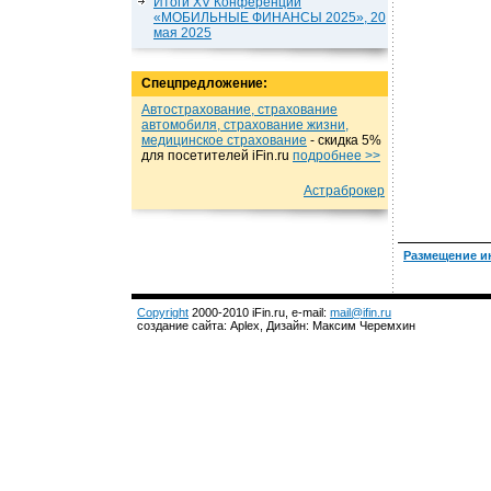
Итоги XV Конференции
«МОБИЛЬНЫЕ ФИНАНСЫ 2025», 20
мая 2025
Спецпредложение:
Автострахование, страхование
автомобиля, страхование жизни,
медицинское страхование
- cкидка 5%
для посетителей iFin.ru
подробнеe >>
Астраброкер
Размещение и
Copyright
2000-2010 iFin.ru, e-mail:
mail@ifin.ru
создание сайта: Aplex, Дизайн: Максим Черемхин