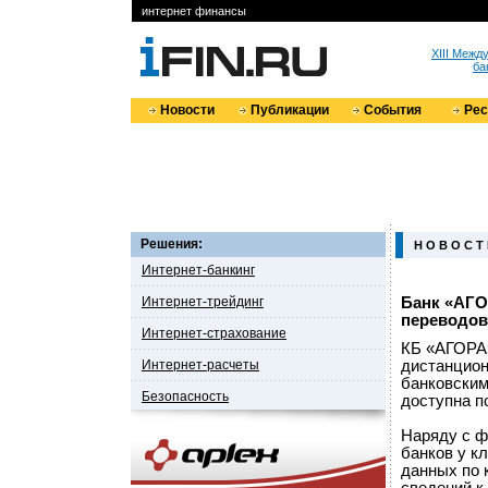
интернет финансы
XIII Меж
ба
Новости
Публикации
События
Ре
Решения:
Н О В О С Т
Интернет-банкинг
Интернет-трейдинг
Банк «АГО
переводов
Интернет-страхование
КБ «АГОРА
Интернет-расчеты
дистанцион
банковским
Безопасность
доступна п
Наряду с ф
банков у к
данных по 