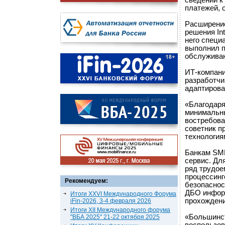
сведений к
платежей, 
Расширение
решения In
него специ
выполнил п
обслужива
ИТ-компани
разработчик
адаптирова
«Благодаря 
минимальны
востребова
советник п
технология
Банкам SMB
сервис. Дл
ряд трудое
процессинг
Рекомендуем:
безопаснос
ДБО информ
Итоги XXVI Международного Форума
прохождени
iFin-2026, 3-4 февраля 2026
Итоги XII Международного форума
«Большинст
"ВБА 2025" 21-22 октября 2025