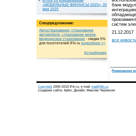
воспользов
Итоги XV Конференции
банк моду
«МОБИЛЬНЫЕ ФИНАНСЫ 2025», 20
мая 2025
интеграцию
обладающей
прокоммент
Спецпредложение:
систем элек
Автострахование, страхование
21.12.2017
автомобиля, страхование жизни,
медицинское страхование
- cкидка 5%
все новост
для посетителей iFin.ru
подробнеe >>
Астраброкер
Размещение и
Copyright
2000-2010 iFin.ru, e-mail:
mail@ifin.ru
создание сайта: Aplex, Дизайн: Максим Черемхин