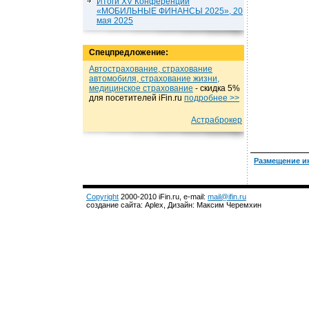
Итоги XV Конференции
«МОБИЛЬНЫЕ ФИНАНСЫ 2025», 20
мая 2025
Спецпредложение:
Автострахование, страхование
автомобиля, страхование жизни,
медицинское страхование
- cкидка 5%
для посетителей iFin.ru
подробнеe >>
Астраброкер
Размещение и
Copyright
2000-2010 iFin.ru, e-mail:
mail@ifin.ru
создание сайта: Aplex, Дизайн: Максим Черемхин