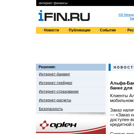
интернет финансы
XIII Меж
ба
Новости
Публикации
События
Ре
Решения:
Н О В О С Т
Интернет-банкинг
Интернет-трейдинг
Альфа-Бан
банке для
Интернет-страхование
Клиенты Ал
Интернет-расчеты
мобильном 
Безопасность
Заказ нали
— «Заказ н
доступен в
кредитной 