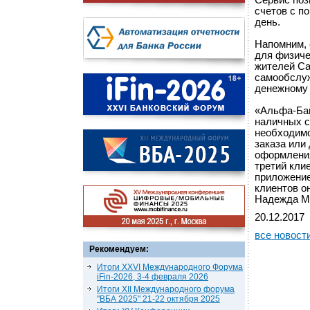
Сервис поз
счетов с п
день.
Напомним, 
для физиче
жителей Са
самообслуж
денежному
«Альфа-Бан
наличных с
необходимо
заказа или
оформления
третий кли
приложение
клиентов о
Надежда М
20.12.2017
все новост
Рекомендуем:
Итоги XXVI Международного Форума
iFin-2026, 3-4 февраля 2026
Итоги XII Международного форума
"ВБА 2025" 21-22 октября 2025