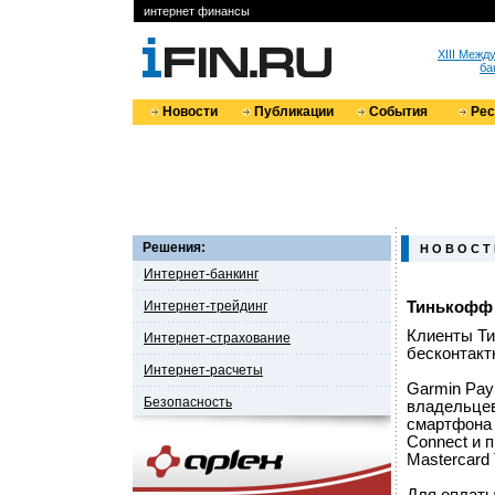
интернет финансы
XIII Меж
ба
Новости
Публикации
События
Ре
Решения:
Н О В О С Т
Интернет-банкинг
Интернет-трейдинг
Тинькофф 
Клиенты Ти
Интернет-страхование
бесконтакт
Интернет-расчеты
Garmin Pay
Безопасность
владельцев
смартфона 
Connect и 
Mastercard