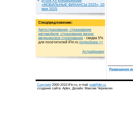
Итоги XV Конференции
«МОБИЛЬНЫЕ ФИНАНСЫ 2025», 20
мая 2025
Спецпредложение:
Автострахование, страхование
автомобиля, страхование жизни,
медицинское страхование
- cкидка 5%
для посетителей iFin.ru
подробнеe >>
Астраброкер
Размещение и
Copyright
2000-2010 iFin.ru, e-mail:
mail@ifin.ru
создание сайта: Aplex, Дизайн: Максим Черемхин