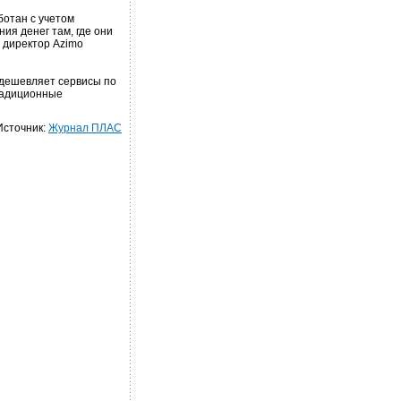
отан с учетом
ия денег там, где они
 директор Azimo
дешевляет сервисы по
традиционные
Источник:
Журнал ПЛАС