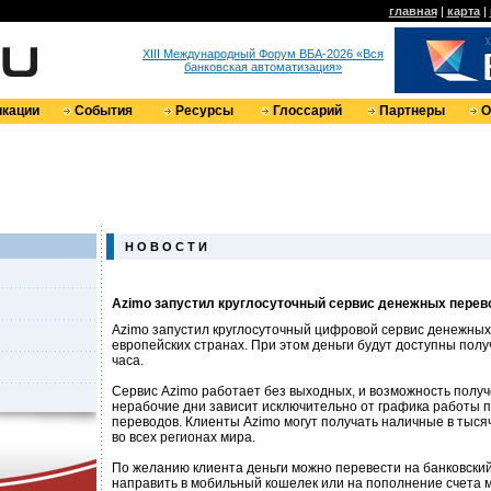
главная
|
карта
|
XIII Международный Форум ВБА-2026 «Вся
банковская автоматизация»
кации
События
Ресурсы
Глоссарий
Партнеры
О
Н О В О С Т И
Azimo запустил круглосуточный сервис денежных перев
Azimo запустил круглосуточный цифровой сервис денежных
европейских странах. При этом деньги будут доступны полу
часа.
Сервис Azimo работает без выходных, и возможность получ
нерабочие дни зависит исключительно от графика работы 
переводов. Клиенты Azimo могут получать наличные в тыся
во всех регионах мира.
По желанию клиента деньги можно перевести на банковский 
направить в мобильный кошелек или на пополнение счета 