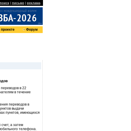
поиск
|
письмо
|
реклама
 проекте
Форум
одов
 переводов в 22
чателям в течение
ения переводов в
пунктов выдачи
чах пунктов, имеющихся
счет, а затем
мобильного телефона.