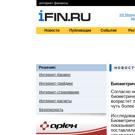
интернет финансы
XIII Меж
ба
Новости
Публикации
События
Ре
Решения:
Н О В О С Т
Интернет-банкинг
Интернет-трейдинг
Биометрич
Согласно н
Интернет-страхование
биометрич
Интернет-расчеты
возрастет п
чуть более
Безопасность
Исследован
Биометриче
показывает
поставляли