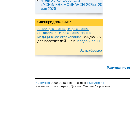
Итоги XV Конференции
«МОБИЛЬНЫЕ ФИНАНСЫ 2025», 20
мая 2025
Спецпредложение:
Автострахование, страхование
автомобиля, страхование жизни,
медицинское страхование
- cкидка 5%
для посетителей iFin.ru
подробнеe >>
Астраброкер
Размещение и
Copyright
2000-2010 iFin.ru, e-mail:
mail@ifin.ru
создание сайта: Aplex, Дизайн: Максим Черемхин