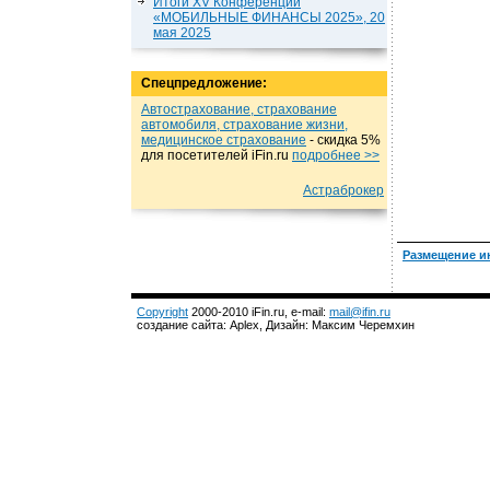
Итоги XV Конференции
«МОБИЛЬНЫЕ ФИНАНСЫ 2025», 20
мая 2025
Спецпредложение:
Автострахование, страхование
автомобиля, страхование жизни,
медицинское страхование
- cкидка 5%
для посетителей iFin.ru
подробнеe >>
Астраброкер
Размещение и
Copyright
2000-2010 iFin.ru, e-mail:
mail@ifin.ru
создание сайта: Aplex, Дизайн: Максим Черемхин