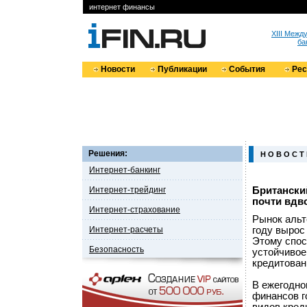
интернет финансы
XIII Меж
ба
Новости
Публикации
События
Ре
Решения:
Н О В О С Т
Интернет-банкинг
Интернет-трейдинг
Британски
почти вдв
Интернет-страхование
Рынок альт
Интернет-расчеты
году вырос
Этому спос
Безопасность
устойчивое
кредитован
В ежегодно
финансов г