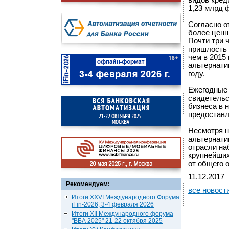
видов кред
1,23 млрд ф
Согласно о
более ценн
Почти три 
пришлость 
чем в 2015
альтернати
году.
Ежегодные 
свидетельс
бизнеса в 
предоставл
Несмотря н
альтернати
отрасли на
крупнейши
от общего 
11.12.2017
Рекомендуем:
все новост
Итоги XXVI Международного Форума
iFin-2026, 3-4 февраля 2026
Итоги XII Международного форума
"ВБА 2025" 21-22 октября 2025