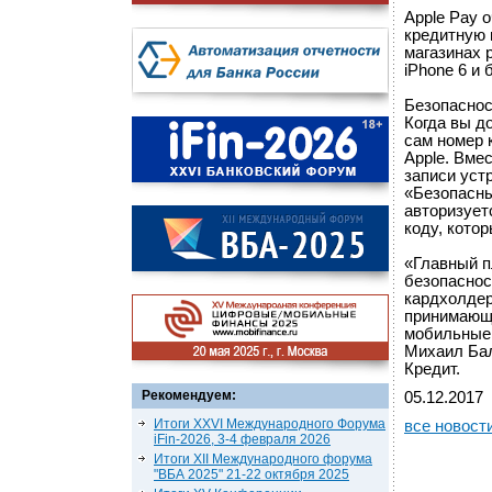
Apple Pay 
кредитную 
магазинах 
iPhone 6 и 
Безопаснос
Когда вы д
сам номер 
Apple. Вме
записи уст
«Безопасны
авторизует
коду, кото
«Главный п
безопаснос
кардхолдер
принимающи
мобильные 
Михаил Бал
Кредит.
Рекомендуем:
05.12.2017
Итоги XXVI Международного Форума
все новост
iFin-2026, 3-4 февраля 2026
Итоги XII Международного форума
"ВБА 2025" 21-22 октября 2025