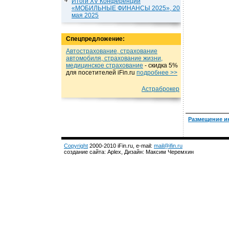
Итоги XV Конференции
«МОБИЛЬНЫЕ ФИНАНСЫ 2025», 20
мая 2025
Спецпредложение:
Автострахование, страхование
автомобиля, страхование жизни,
медицинское страхование
- cкидка 5%
для посетителей iFin.ru
подробнеe >>
Астраброкер
Размещение и
Copyright
2000-2010 iFin.ru, e-mail:
mail@ifin.ru
создание сайта: Aplex, Дизайн: Максим Черемхин