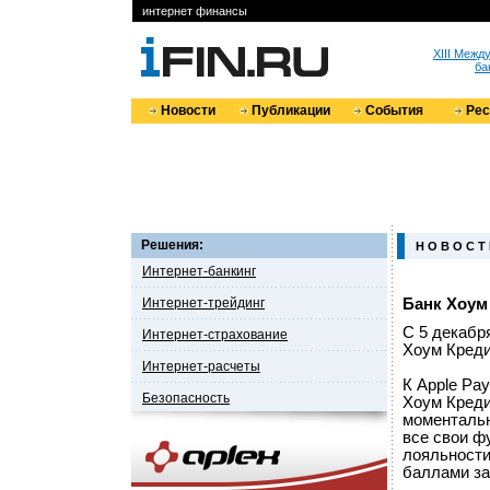
интернет финансы
XIII Меж
ба
Новости
Публикации
События
Ре
Решения:
Н О В О С Т
Интернет-банкинг
Интернет-трейдинг
Банк Хоум 
С 5 декабр
Интернет-страхование
Хоум Креди
Интернет-расчеты
К Apple Pa
Безопасность
Хоум Креди
моментальн
все свои ф
лояльности
баллами за