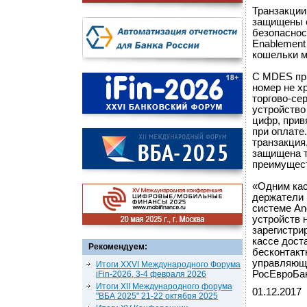
Транзакции
защищены 
безопаснос
Enablement
кошельки м
С MDES при
номер не х
торгово-се
устройство
цифр, прив
при оплате.
транзакция,
защищена т
преимущест
«Одним кас
держатели 
системе An
устройств 
зарегистри
кассе дост
Рекомендуем:
бесконтакт
управляющи
Итоги XXVI Международного Форума
РосЕвроБан
iFin-2026, 3-4 февраля 2026
Итоги XII Международного форума
01.12.2017
"ВБА 2025" 21-22 октября 2025