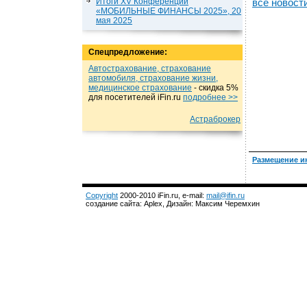
Итоги XV Конференции
все новост
«МОБИЛЬНЫЕ ФИНАНСЫ 2025», 20
мая 2025
Спецпредложение:
Автострахование, страхование
автомобиля, страхование жизни,
медицинское страхование
- cкидка 5%
для посетителей iFin.ru
подробнеe >>
Астраброкер
Размещение и
Copyright
2000-2010 iFin.ru, e-mail:
mail@ifin.ru
создание сайта: Aplex, Дизайн: Максим Черемхин