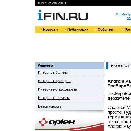
интернет финансы
XIII Меж
ба
Новости
Публикации
События
Ре
Решения:
Н О В О С Т
Интернет-банкинг
Интернет-трейдинг
Android Pa
РосЕвроБ
Интернет-страхование
РосЕвроБан
Интернет-расчеты
держателей
Безопасность
С картой M
просто и у
терминалах
бесконтакт
Android Pay