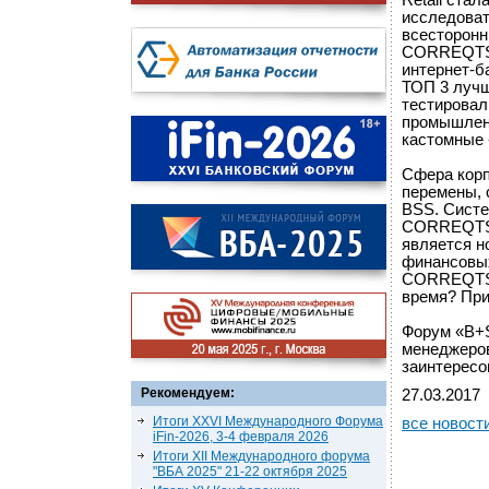
Retail стал
исследоват
всесторонн
CORREQTS R
интернет-б
ТОП 3 лучш
тестировал
промышленн
кастомные 
Сфера корп
перемены, 
BSS. Систе
CORREQTS C
является н
финансовых
CORREQTS C
время? При
Форум «B+S
менеджеров
заинтересо
Рекомендуем:
27.03.2017
Итоги XXVI Международного Форума
все новост
iFin-2026, 3-4 февраля 2026
Итоги XII Международного форума
"ВБА 2025" 21-22 октября 2025