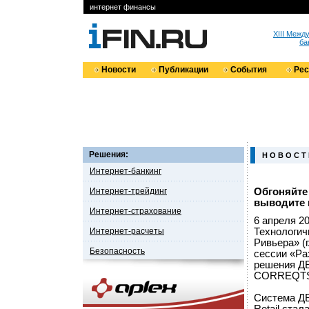
интернет финансы
XIII Меж
ба
Новости
Публикации
События
Ре
Решения:
Н О В О С Т
Интернет-банкинг
Интернет-трейдинг
Обгоняйте
выводите 
Интернет-страхование
6 апреля 2
Интернет-расчеты
Технологич
Ривьера» (
Безопасность
сессии «Ра
решения ДБ
CORREQTS 
Система Д