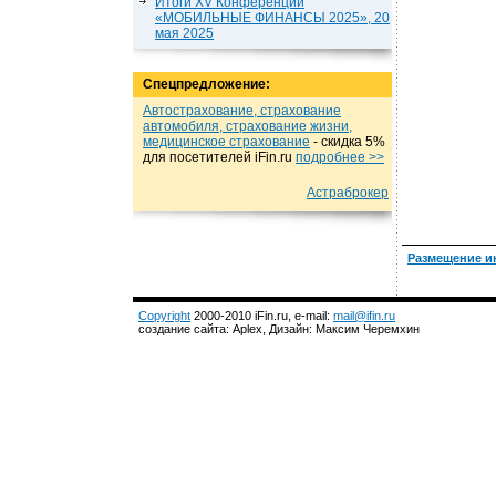
Итоги XV Конференции
«МОБИЛЬНЫЕ ФИНАНСЫ 2025», 20
мая 2025
Спецпредложение:
Автострахование, страхование
автомобиля, страхование жизни,
медицинское страхование
- cкидка 5%
для посетителей iFin.ru
подробнеe >>
Астраброкер
Размещение и
Copyright
2000-2010 iFin.ru, e-mail:
mail@ifin.ru
создание сайта: Aplex, Дизайн: Максим Черемхин