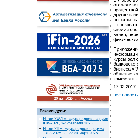
В любое вр
отслеживат
процентной
другие нач
штрафы, на
Пользовате
своими сче
валют, пер
физических
Приложение
информацию
курсы валю
банковског
бизнеса «Г
общение кл
комфортны
17.03.2017
все новост
Рекомендуем:
Итоги XXVI Международного Форума
iFin-2026, 3-4 февраля 2026
Итоги XII Международного форума
"ВБА 2025" 21-22 октября 2025