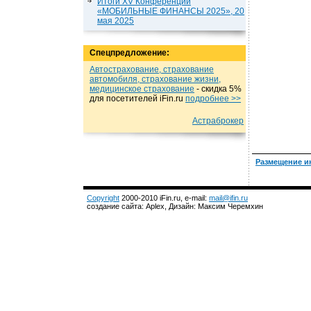
Итоги XV Конференции
«МОБИЛЬНЫЕ ФИНАНСЫ 2025», 20
мая 2025
Спецпредложение:
Автострахование, страхование
автомобиля, страхование жизни,
медицинское страхование
- cкидка 5%
для посетителей iFin.ru
подробнеe >>
Астраброкер
Размещение и
Copyright
2000-2010 iFin.ru, e-mail:
mail@ifin.ru
создание сайта: Aplex, Дизайн: Максим Черемхин