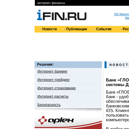
интернет финансы
XIII Меж
ба
Новости
Публикации
События
Ре
Решения:
Н О В О С Т
Интернет-банкинг
Интернет-трейдинг
Банк «ГЛО
системы 
Интернет-страхование
Банк «ГЛО
Интернет-расчеты
банк - удо
обеспечива
Безопасность
банковским
iOS. Клиен
пользовать
компьютеро