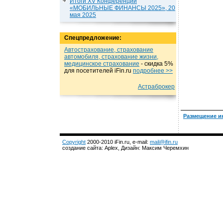
Итоги XV Конференции
«МОБИЛЬНЫЕ ФИНАНСЫ 2025», 20
мая 2025
Спецпредложение:
Автострахование, страхование
автомобиля, страхование жизни,
медицинское страхование
- cкидка 5%
для посетителей iFin.ru
подробнеe >>
Астраброкер
Размещение и
Copyright
2000-2010 iFin.ru, e-mail:
mail@ifin.ru
создание сайта: Aplex, Дизайн: Максим Черемхин