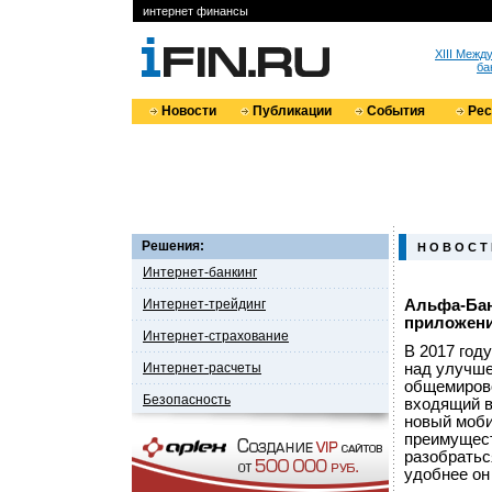
интернет финансы
XIII Меж
ба
Новости
Публикации
События
Ре
Решения:
Н О В О С Т
Интернет-банкинг
Интернет-трейдинг
Альфа-Бан
приложен
Интернет-страхование
В 2017 году
Интернет-расчеты
над улучше
общемирово
Безопасность
входящий в
новый моби
преимущест
разобратьс
удобнее он