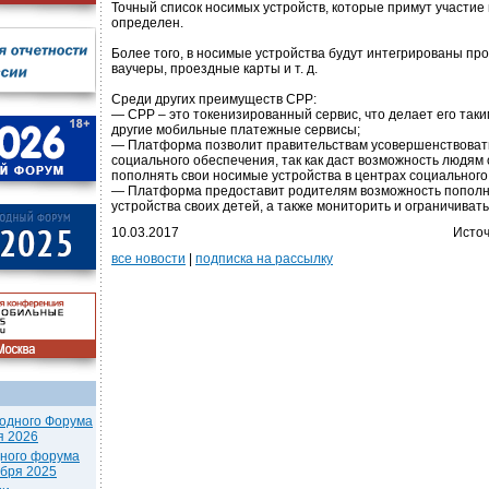
Точный список носимых устройств, которые примут участие 
определен.
Более того, в носимые устройства будут интегрированы пр
ваучеры, проездные карты и т. д.
Среди других преимуществ CPP:
— CPP – это токенизированный сервис, что делает его таки
другие мобильные платежные сервисы;
— Платформа позволит правительствам усовершенствоват
социального обеспечения, так как даст возможность людям 
пополнять свои носимые устройства в центрах социального
— Платформа предоставит родителям возможность попол
устройства своих детей, а также мониторить и ограничивать
10.03.2017
Источ
все новости
|
подписка на рассылку
одного Форума
я 2026
дного форума
ября 2025