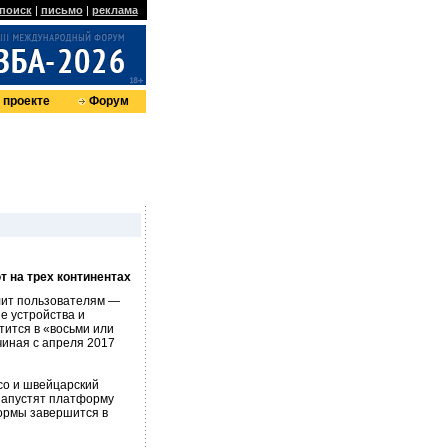
поиск
|
письмо
|
реклама
 проекте
Форум
 на трех континентах
лит пользователям —
ые устройства и
тится в «восьми или
чиная с апреля 2017
co и швейцарский
запустят платформу
формы завершится в