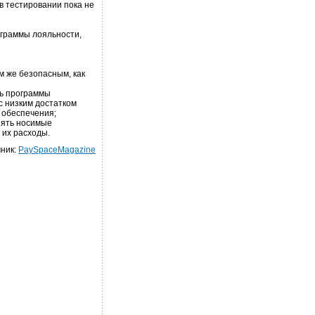
в тестировании пока не
ограммы лояльности,
м же безопасным, как
ь программы
с низким достатком
 обеспечения;
нять носимые
 их расходы.
ник:
PaySpaceMagazine