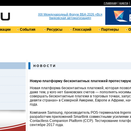
главная
|
карта
|
XIII Международный Форум ВБА-2026 «Вся
банковская автоматизация»
кации
События
Ресурсы
Глоссарий
Партнеры
О
Н О В О С Т И
Новую платформу бесконтактных платежей протестируют
Новая платформа бесконтактных платежей, которая позво
даже тем, у кого нет банковских счетов — пополнять носим
совершать бесконтактные платежи в торговых точках, запус
девяти странах» в Северной Америке, Европе и Африке, на
года.
Компания Samsung, производитель POS-терминалов Ingeni
разработчик приложений Smartlink совместными усилиями 
Contactless Companion Platform (CCP). Тестирование плат
сентябре 2017 года.