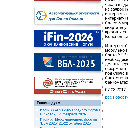
бизнес-про
число выда
из заявок 
интернет-а
интернет-к
более 5 млр
квартала у
кредиты он
Белопольск
Интернет-б
мобильной 
банка УБРи
необходимы
делать пер
оформлять 
подключенн
банк можно
банкоматах
07.03.2017
все новост
Рекомендуем:
Итоги XXVI Международного Форума
iFin-2026, 3-4 февраля 2026
Итоги XII Международного форума
"ВБА 2025" 21-22 октября 2025