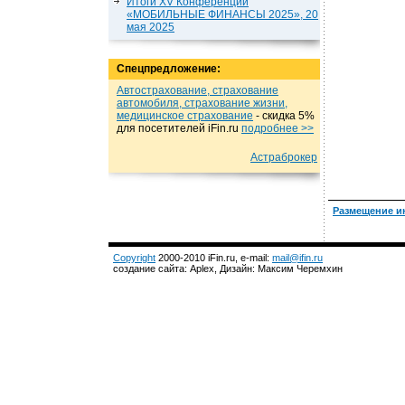
Итоги XV Конференции
«МОБИЛЬНЫЕ ФИНАНСЫ 2025», 20
мая 2025
Спецпредложение:
Автострахование, страхование
автомобиля, страхование жизни,
медицинское страхование
- cкидка 5%
для посетителей iFin.ru
подробнеe >>
Астраброкер
Размещение и
Copyright
2000-2010 iFin.ru, e-mail:
mail@ifin.ru
создание сайта: Aplex, Дизайн: Максим Черемхин