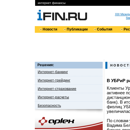
интернет финансы
XIII Меж
ба
Новости
Публикации
События
Ре
Решения:
Н О В О С Т
Интернет-банкинг
Интернет-трейдинг
В УБРиР р
Клиенты Ур
Интернет-страхование
активнее п
Интернет-расчеты
дистанцион
банк). В ит
Безопасность
физлиц УБР
увеличилас
По словам 
Вадима Бел