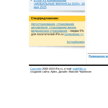
Итоги XV Конференции
«МОБИЛЬНЫЕ ФИНАНСЫ 2025», 20
мая 2025
Спецпредложение:
Автострахование, страхование
автомобиля, страхование жизни,
медицинское страхование
- cкидка 5%
для посетителей iFin.ru
подробнеe >>
Астраброкер
Размещение и
Copyright
2000-2010 iFin.ru, e-mail:
mail@ifin.ru
создание сайта: Aplex, Дизайн: Максим Черемхин