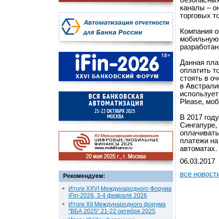
безопасных
каналы – о
торговых т
Компания о
мобильную 
разработан
Данная пла
оплатить т
стоять в о
в Австрали
использует
Please, мо
В 2017 год
Сингапуре,
оплачивать
платежи на
автоматах.
06.03.2017
все новост
Рекомендуем:
Итоги XXVI Международного Форума
iFin-2026, 3-4 февраля 2026
Итоги XII Международного форума
"ВБА 2025" 21-22 октября 2025