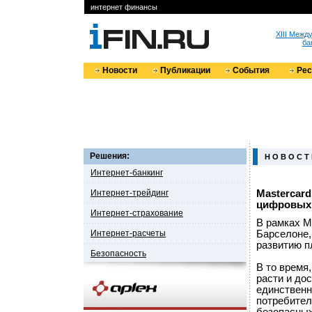
интернет финансы
XIII Меж
ба
Новости
Публикации
События
Ре
Решения:
Н О В О С Т
Интернет-банкинг
Интернет-трейдинг
Mastercar
цифровых
Интернет-страхование
В рамках M
Интернет-расчеты
Барселоне,
развитию п
Безопасность
В то время
расти и дос
единственн
потребител