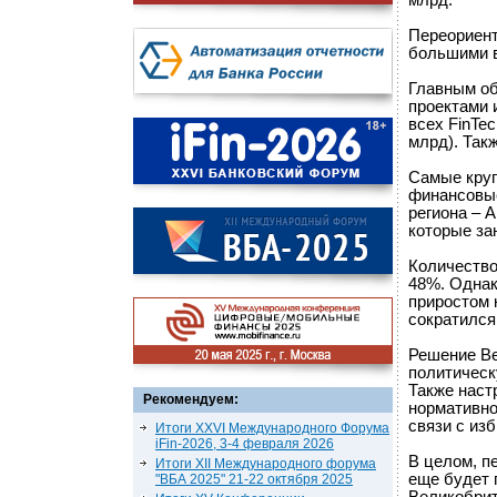
млрд.
Переориент
большими в
Главным об
проектами 
всех FinTe
млрд). Так
Самые круп
финансовые
региона – 
которые за
Количество
48%. Однак
приростом 
сократился
Решение Ве
политическ
Также наст
Рекомендуем:
нормативно
связи с из
Итоги XXVI Международного Форума
iFin-2026, 3-4 февраля 2026
В целом, п
Итоги XII Международного форума
еще будет 
"ВБА 2025" 21-22 октября 2025