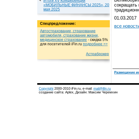
Великобрит
Итоги XV Конференции
сокращать 
«МОБИЛЬНЫЕ ФИНАНСЫ 2025», 20
мая 2025
традицион
01.03.2017
Спецпредложение:
все новост
Автострахование, страхование
автомобиля, страхование жизни,
медицинское страхование
- cкидка 5%
для посетителей iFin.ru
подробнеe >>
Астраброкер
Размещение и
Copyright
2000-2010 iFin.ru, e-mail:
mail@ifin.ru
создание сайта: Aplex, Дизайн: Максим Черемхин