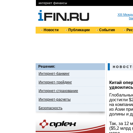
интернет финансы
XIII Меж
ба
Новости
Публикации
События
Ре
Решения:
Н О В О С Т
Интернет-банкинг
Интернет-трейдинг
Китай опе
удвоились
Интернет-страхование
Глобальные
Интернет-расчеты
достигли $
на компани
Безопасность
из Азии пр
долины и д
Так, за 12
($5,2 млрд