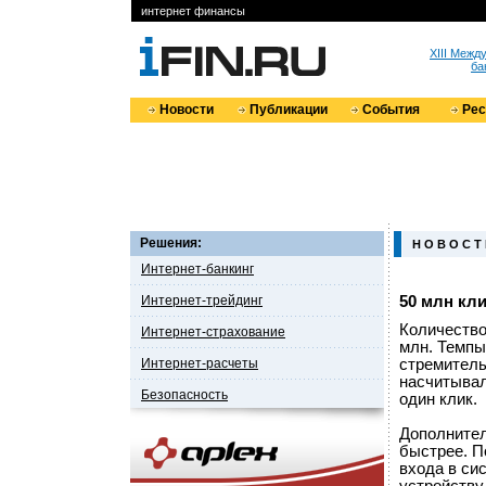
интернет финансы
XIII Меж
ба
Новости
Публикации
События
Ре
Решения:
Н О В О С Т
Интернет-банкинг
Интернет-трейдинг
50 млн кли
Количество
Интернет-страхование
млн. Темпы
Интернет-расчеты
стремитель
насчитывал
Безопасность
один клик.
Дополнител
быстрее. П
входа в си