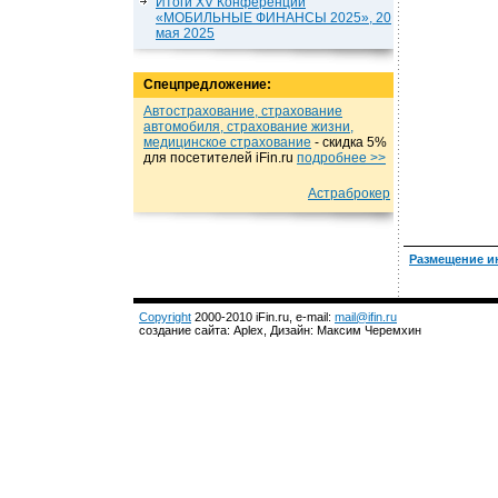
Итоги XV Конференции
«МОБИЛЬНЫЕ ФИНАНСЫ 2025», 20
мая 2025
Спецпредложение:
Автострахование, страхование
автомобиля, страхование жизни,
медицинское страхование
- cкидка 5%
для посетителей iFin.ru
подробнеe >>
Астраброкер
Размещение и
Copyright
2000-2010 iFin.ru, e-mail:
mail@ifin.ru
создание сайта: Aplex, Дизайн: Максим Черемхин