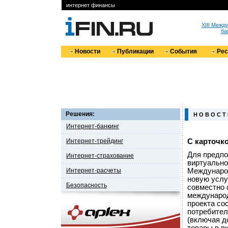
интернет финансы
XIII Меж
ба
Новости
Публикации
События
Ре
Решения:
Н О В О С Т
Интернет-банкинг
Интернет-трейдинг
С карточк
Для предпо
Интернет-страхование
виртуально
Интернет-расчеты
Международ
новую услу
Безопасность
совместно 
международ
проекта со
потребител
(включая д