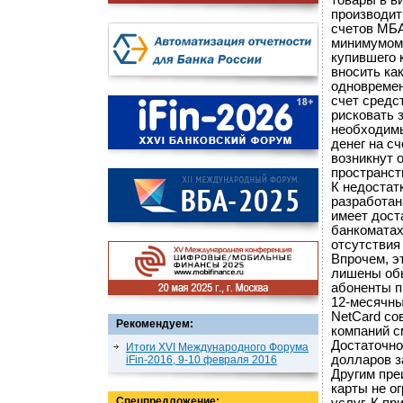
товары в в
производит
счетов МБА
минимумом 
купившего 
вносить как
одновремен
счет средс
рисковать 
необходимы
денег на сч
возникнут 
пространст
К недостат
разработан
имеет дост
банкоматах
отсутствия
Впрочем, э
лишены обы
абоненты п
12-месячны
NetCard со
Рекомендуем:
компаний с
Достаточно
Итоги XVI Международного Форума
долларов з
iFin-2016, 9-10 февраля 2016
Другим пре
карты не о
Спецпредложение: