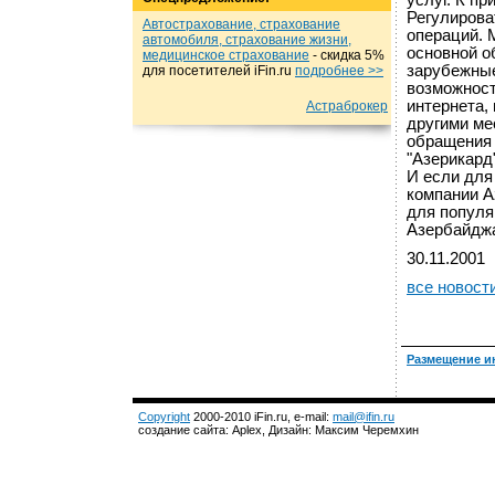
услуг. К п
Регулирова
Автострахование, страхование
операций. 
автомобиля, страхование жизни,
основной о
медицинское страхование
- cкидка 5%
зарубежные
для посетителей iFin.ru
подробнеe >>
возможност
интернета,
Астраброкер
другими ме
обращения 
"Азерикард
И если для
компании A
для популя
Азербайдж
30.11.2001
все новост
Размещение и
Copyright
2000-2010 iFin.ru, e-mail:
mail@ifin.ru
создание сайта: Aplex, Дизайн: Максим Черемхин