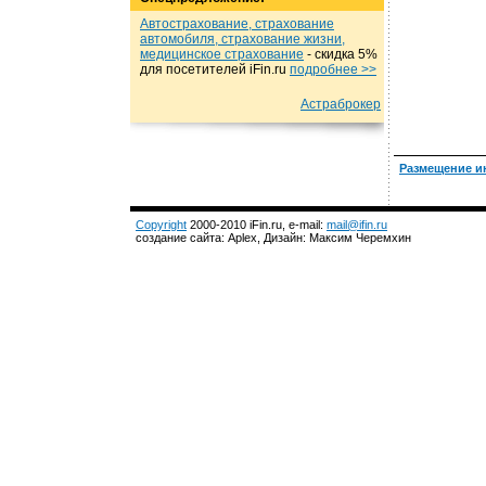
Автострахование, страхование
автомобиля, страхование жизни,
медицинское страхование
- cкидка 5%
для посетителей iFin.ru
подробнеe >>
Астраброкер
Размещение и
Copyright
2000-2010 iFin.ru, e-mail:
mail@ifin.ru
создание сайта: Aplex, Дизайн: Максим Черемхин