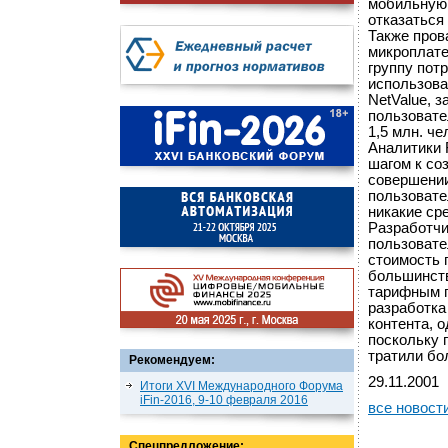
мобильную 
отказаться
Также пров
микроплате
группу пот
использова
NetValue, з
пользовате
1,5 млн. че
Аналитики F
шагом к со
совершении
пользовате
никакие ср
Разработчи
пользовател
стоимость 
большинств
тарифным п
разработка
контента, 
поскольку 
тратили бо
Рекомендуем:
29.11.2001
Итоги XVI Международного Форума
iFin-2016, 9-10 февраля 2016
все новост
Спецпредложение: