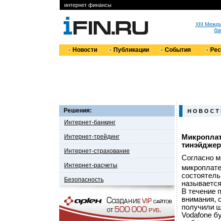
интернет финансы
XIII Меж
ба
Новости
Публикации
События
Ре
Решения:
Н О В О С Т
Интернет-банкинг
Интернет-трейдинг
Микроплат
тинэйдже
Интернет-страхование
Согласно м
Интернет-расчеты
микроплате
состоятель
Безопасность
называется
В течение 
внимания, о
получили ш
Vodafone б