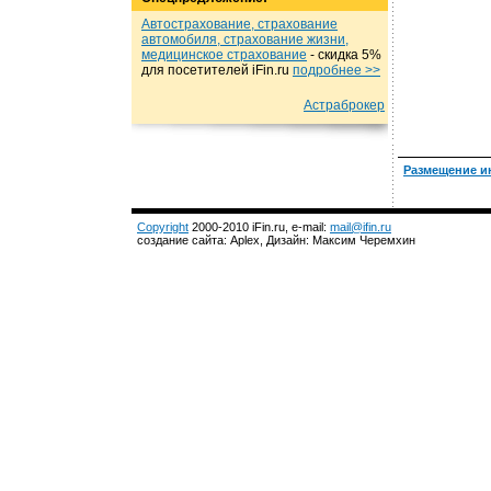
Автострахование, страхование
автомобиля, страхование жизни,
медицинское страхование
- cкидка 5%
для посетителей iFin.ru
подробнеe >>
Астраброкер
Размещение и
Copyright
2000-2010 iFin.ru, e-mail:
mail@ifin.ru
создание сайта: Aplex, Дизайн: Максим Черемхин