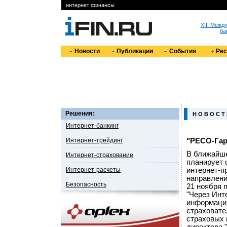
интернет финансы
XIII Меж
ба
Новости
Публикации
События
Ре
Решения:
Н О В О С Т
Интернет-банкинг
Интернет-трейдинг
"РЕСО-Гар
В ближайше
Интернет-страхование
планирует 
Интернет-расчеты
интернет-п
направлени
Безопасность
21 ноября 
"Через Инт
информацию
страховате
страховых 