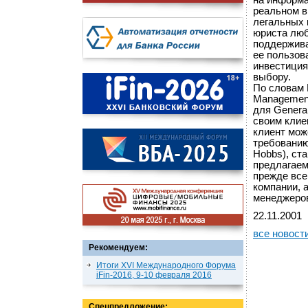
на информа
реальном в
легальных 
юриста люб
поддержива
ее пользов
инвестиция
выбору.
По словам 
Management
для Genera
своим клие
клиент мож
требованию
Hobbs), ста
предлагаем
прежде все
компании, 
менеджеро
22.11.2001
все новост
Рекомендуем:
Итоги XVI Международного Форума
iFin-2016, 9-10 февраля 2016
Спецпредложение: