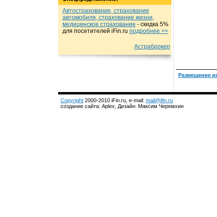
Автострахование, страхование
автомобиля, страхование жизни,
медицинское страхование
- cкидка 5%
для посетителей iFin.ru
подробнеe >>
Астраброкер
Размещение и
Copyright
2000-2010 iFin.ru, e-mail:
mail@ifin.ru
создание сайта: Aplex, Дизайн: Максим Черемхин