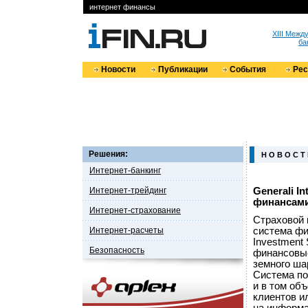
интернет финансы
XIII Меж
ба
Новости
Публикации
События
Ре
Решения:
Н О В О С Т
Интернет-банкинг
Интернет-трейдинг
Generali I
финансам
Интернет-страхование
Страховой к
Интернет-расчеты
система фи
Investment
Безопасность
финансовые
земного ша
Система по
и в том об
клиентов и