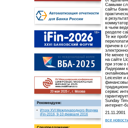
от идеальн
Самыми сл
сайты банк
практическ
в результа
коммутатор
в чьем вед
разделе са
Те же проб
перелопати
причем в с
электронно
Не менее т
на сайте L
при этом о
Лидерами к
онлайновые 
Leicester и
финансовых
традиционн
сервис инт
гарантируе
Sunday Time
Рекомендуем:
интернет-б
Итоги XVI Международного Форума
21.11.2001
iFin-2016, 9-10 февраля 2016
все новост
Спецпредложение: