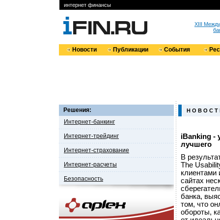
интернет финансы
XIII Меж
ба
Новости
Публикации
События
Ре
Решения:
Н О В О С Т
Интернет-банкинг
Интернет-трейдинг
iBanking -
лучшего
Интернет-страхование
В результа
Интернет-расчеты
The Usabil
клиентами 
Безопасность
сайтах нес
сберегател
банка, выя
том, что о
обороты, к