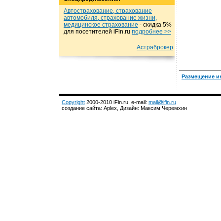
Автострахование, страхование
автомобиля, страхование жизни,
медицинское страхование
- cкидка 5%
для посетителей iFin.ru
подробнеe >>
Астраброкер
Размещение и
Copyright
2000-2010 iFin.ru, e-mail:
mail@ifin.ru
создание сайта: Aplex, Дизайн: Максим Черемхин