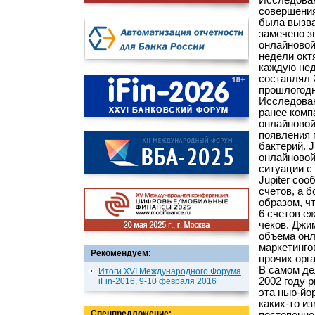
Исследовани
совершения
была вызва
замечено з
онлайновой
недели окт
каждую нед
составлял 
прошлогодн
Исследован
ранее комп
онлайновой
появления 
бактерий. J
онлайновой
ситуации с
Jupiter со
счетов, а 
образом, ч
6 счетов е
чеков. Джим
объема онл
маркетинго
Рекомендуем:
прочих орг
В самом дел
Итоги XVI Международного Форума
2002 году 
iFin-2016, 9-10 февраля 2016
эта нью-йо
каких-то и
Спецпредложение: