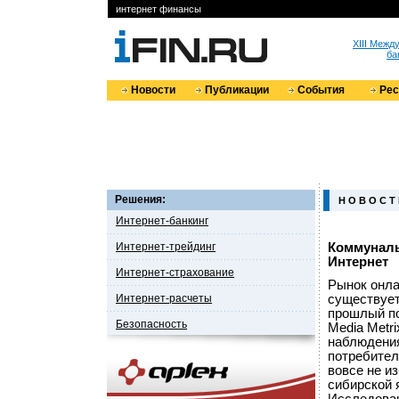
интернет финансы
XIII Меж
ба
Новости
Публикации
События
Ре
Решения:
Н О В О С Т
Интернет-банкинг
Интернет-трейдинг
Коммуналь
Интернет
Интернет-страхование
Рынок онла
Интернет-расчеты
существует
прошлый по
Безопасность
Media Metr
наблюдения
потребител
вовсе не и
сибирской 