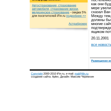
постепенно
как они бу
Автострахование, страхование
мере увели
автомобиля, страхование жизни,
сказал Ван
медицинское страхование
- cкидка 5%
Между тем, 
для посетителей iFin.ru
подробнеe >>
должны быт
многие сай
Астраброкер
подтвержде
ящиком пот
20.11.2001
все новост
Размещение и
Copyright
2000-2010 iFin.ru, e-mail:
mail@ifin.ru
создание сайта: Aplex, Дизайн: Максим Черемхин