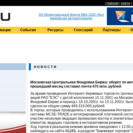
главная
|
карта
|
XIII Международный Форум ВБА-2026 «Вся
банковская автоматизация»
кации
События
Ресурсы
Глоссарий
Партнеры
О
Н О В О С Т И
Московская Центральная Фондовая Биржа: оборот по инт
прошедший месяц составил почти 470 млн. рублей
За время проведения Интернет-биржевых торгов по срочны
акций РАО "ЕЭС" с датой исполнения 15.11.2001 на Москов
Фондовой Бирже в период с 16.10.2001г. по 15.11.2001г. был
сделок на общую сумму 469.319.000 рублей.
В торгах, которые проводились с использованием Интернет
системы MCSE-TRADE и интегрированной платежной систем
участие несколько ведущих брокерских контор и значительн
клиентов, ведущих торговлю в интерактивном режиме.
Ход торгов в реальном режиме времени ежедневно с 12:00 
наблюдать на сайте МЦФБ, в разделе "Биржевая торговля" 