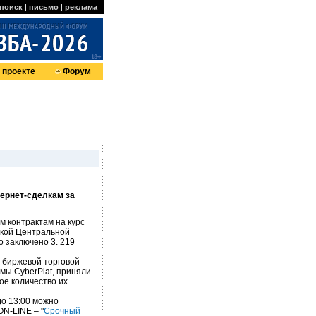
поиск
|
письмо
|
реклама
 проекте
Форум
ернет-сделкам за
м контрактам на курс
ской Центральной
о заключено 3. 219
-биржевой торговой
ы CyberPlat, приняли
ое количество их
до 13:00 можно
ON-LINE – "
Срочный