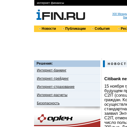
интернет финансы
XIII Меж
ба
Новости
Публикации
События
Ре
Решения:
Н О В О С Т
Интернет-банкинг
Интернет-трейдинг
Citibank п
15 ноября 
Интернет-страхование
будущем пр
Интернет-расчеты
C2IT (cons
граждан. К
Безопасность
осуществле
стандартна
заявил Энт
C2IT, отме
число поль