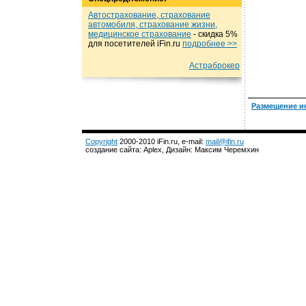
Автострахование, страхование
автомобиля, страхование жизни,
медицинское страхование
- cкидка 5%
для посетителей iFin.ru
подробнеe >>
Астраброкер
Размещение и
Copyright
2000-2010 iFin.ru, e-mail:
mail@ifin.ru
создание сайта: Aplex, Дизайн: Максим Черемхин