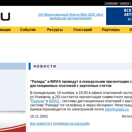
главная
|
карта
|
XIII Международный Форум ВБА-2026 «Вся
банковская автоматизация»
кации
События
Ресурсы
Глоссарий
Партнеры
О
Н О В О С Т И
"Рапида" и INPAS проведут в понедельник презентацию 
дистанционных платежей с карточных счетов
В понедельник, 19 ноября, в 16:00 в офисе платежной сист
ул.Усиевича, д.20) состоится презентация совместного про
"
Рапида
" и
INPAS
- системы дистанционных платежей с карт
систему "Рапида" по телефону и через Интернет. Регистра
банков производится по электронной почте
info@rapida.ru
.
16.11.2001
Источ
все новости
|
подписка на рассылку