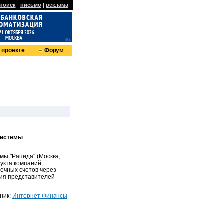
поиск
|
письмо
|
реклама
 проекте
Форум
системы
емы "Рапида" (Москва,
дукта компаний
очных счетов через
ция представителей
ник:
Интернет Финансы