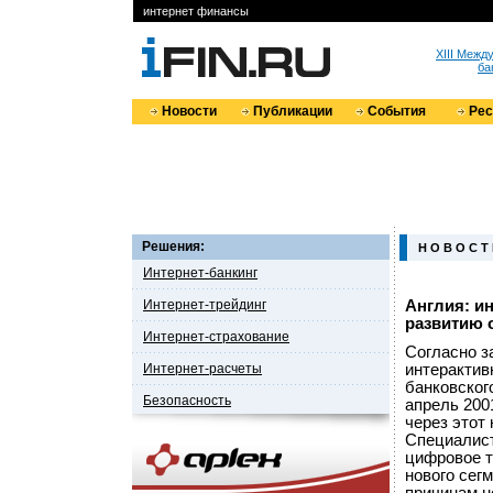
интернет финансы
XIII Меж
ба
Новости
Публикации
События
Ре
Решения:
Н О В О С Т
Интернет-банкинг
Интернет-трейдинг
Англия: и
развитию 
Интернет-страхование
Согласно з
Интернет-расчеты
интерактив
банковског
Безопасность
апрель 200
через этот 
Специалист
цифровое т
нового сегм