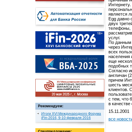
причинам н
Интернету.
персональн
является л
Egg давно 
двух трете
телефоны, 
рассматрив
услуг.
По данным 
через Инте
всех польз
населения 
еще нескол
подобных т
Согласно и
англичан (
причем Инт
шесть меся
клиентов. 
пользовате
с тем, что 
в качестве
Рекомендуем:
15.11.2001
Итоги XVI Международного Форума
iFin-2016, 9-10 февраля 2016
все новост
Спецпредложение: