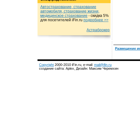
Автострахование, страхование
автомобиля, страхование жизни,
медицинское страхование
- cкидка 5%
для посетителей iFin.ru
подробнеe >>
Астраброкер
Размещение и
Copyright
2000-2010 iFin.ru, e-mail:
mail@ifin.ru
создание сайта: Aplex, Дизайн: Максим Черемхин