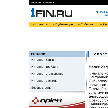
интернет финансы
XIII Меж
ба
Новости
Публикации
События
Ре
Решения:
Н О В О С Т
Интернет-банкинг
Интернет-трейдинг
Более 20 
К началу н
Интернет-страхование
Центрально
Интернет-расчеты
Сибирском 
полисы авт
Безопасность
Таким обра
услугами и
Белгородск
Оренбургск
Калинингра