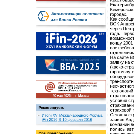
Краснодарс
Екатеринбу
Кемеровско
городах.
Как сообщи
ВСК Андрей
через Цент
года. Перв
возможност
концу 2001 
востребова
отделениям
На сайте В
заявку на 
(каско-стр
(противоуг
оборудован
транспортн
несчастног
технологий
страховани
условия стр
страховани
Рекомендуем:
страховой 
Сегодня ст
Итоги XVI Международного Форума
заявил Анд
iFin-2016, 9-10 февраля 2016
компании в
полисы авт
Спецпредложение: