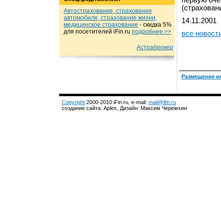
первую оче
(страхован
Автострахование, страхование
автомобиля, страхование жизни,
14.11.2001
медицинское страхование
- cкидка 5%
для посетителей iFin.ru
подробнеe >>
все новост
Астраброкер
Размещение и
Copyright
2000-2010 iFin.ru, e-mail:
mail@ifin.ru
создание сайта: Aplex, Дизайн: Максим Черемхин