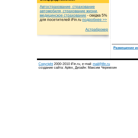
Автострахование, страхование
автомобиля, страхование жизни,
медицинское страхование
- cкидка 5%
для посетителей iFin.ru
подробнеe >>
Астраброкер
Размещение и
Copyright
2000-2010 iFin.ru, e-mail:
mail@ifin.ru
создание сайта: Aplex, Дизайн: Максим Черемхин