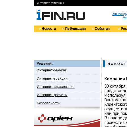
интернет финансы
XIII Меж
ба
Новости
Публикации
События
Ре
Решения:
Н О В О С Т
Интернет-банкинг
Интернет-трейдинг
Компания 
30 октября
Интернет-страхование
представле
Интернет-расчеты
Используя 
банком как
Безопасность
клиентског
осуществл
или при по
В начале д
провести с