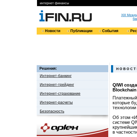
интернет финансы
XIII Меж
ба
Новости
Публикации
События
Ре
Решения:
Н О В О С Т
Интернет-банкинг
Интернет-трейдинг
QIWI созд
Blockchain
Интернет-страхование
Платежный 
Интернет-расчеты
которые бу
технологии 
Безопасность
Об этом «И
системе QI
крупнейшим
в частност