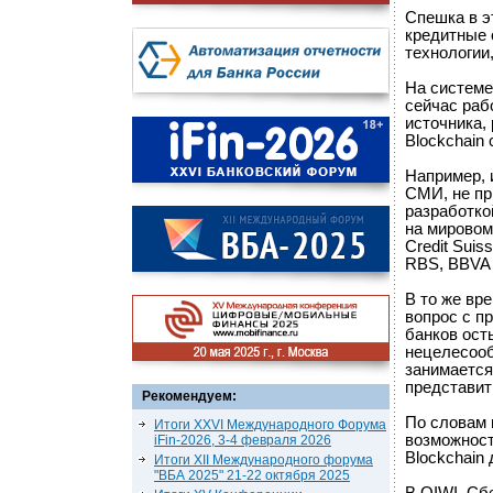
Спешка в э
кредитные 
технологии
На системе
сейчас рабо
источника,
Blockchain
Например, 
СМИ, не пр
разработко
на мировом
Credit Suis
RBS, BBVA 
В то же вре
вопрос с п
банков ост
нецелесооб
занимается
представит
Рекомендуем:
По словам 
Итоги XXVI Международного Форума
возможност
iFin-2026, 3-4 февраля 2026
Blockchain
Итоги XII Международного форума
"ВБА 2025" 21-22 октября 2025