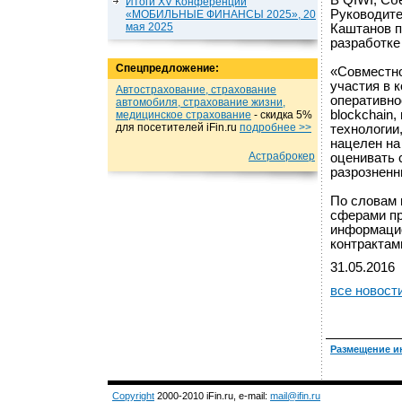
В QIWI, Сб
Итоги XV Конференции
Руководите
«МОБИЛЬНЫЕ ФИНАНСЫ 2025», 20
мая 2025
Каштанов п
разработке
Спецпредложение:
«Совместно
участия в 
Автострахование, страхование
оперативно
автомобиля, страхование жизни,
blockchain
медицинское страхование
- cкидка 5%
для посетителей iFin.ru
подробнеe >>
технологии
нацелен на
Астраброкер
оценивать 
разрозненн
По словам 
сферами пр
информацио
контрактам
31.05.2016
все новост
Размещение и
Copyright
2000-2010 iFin.ru, e-mail:
mail@ifin.ru