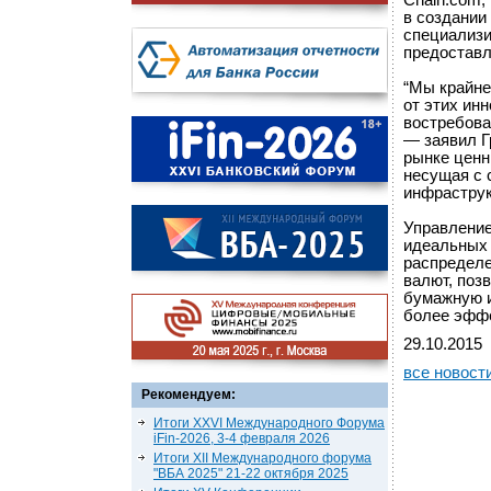
Chain.com,
в создании
специализи
предоставл
“Мы крайне
от этих ин
востребова
— заявил Г
рынке ценн
несущая с 
инфраструк
Управление
идеальных 
распределе
валют, поз
бумажную и
более эфф
29.10.2015
все новост
Рекомендуем:
Итоги XXVI Международного Форума
iFin-2026, 3-4 февраля 2026
Итоги XII Международного форума
"ВБА 2025" 21-22 октября 2025