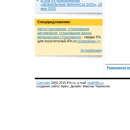
Итоги XV Конференции
«МОБИЛЬНЫЕ ФИНАНСЫ 2025», 20
мая 2025
Спецпредложение:
Автострахование, страхование
автомобиля, страхование жизни,
медицинское страхование
- cкидка 5%
для посетителей iFin.ru
подробнеe >>
Астраброкер
Размещение и
Copyright
2000-2010 iFin.ru, e-mail:
mail@ifin.ru
создание сайта: Aplex, Дизайн: Максим Черемхин