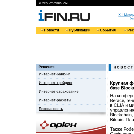
интернет финансы
XIII Меж
ба
Новости
Публикации
События
Ре
Решения:
Н О В О С Т
Интернет-банкинг
Интернет-трейдинг
Крупная ф
базе Block
Интернет-страхование
На конфере
Интернет-расчеты
Вегасе, ге
в США и ми
Безопасность
управления
Blockchain,
Bitcoin. Пл
Также Робе