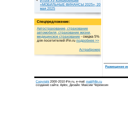
Итоги XV Конференции
«МОБИЛЬНЫЕ ФИНАНСЫ 2025», 20
мая 2025
Спецпредложение:
Автострахование, страхование
автомобиля, страхование жизни,
медицинское страхование
- cкидка 5%
для посетителей iFin.ru
подробнеe >>
Астраброкер
Размещение и
Copyright
2000-2010 iFin.ru, e-mail:
mail@ifin.ru
создание сайта: Aplex, Дизайн: Максим Черемхин