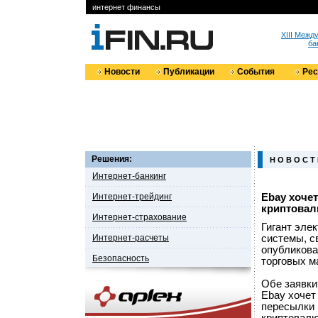
интернет финансы
XIII Меж
ба
Новости
Публикации
События
Ре
Решения:
Н О В О С Т
Интернет-банкинг
Интернет-трейдинг
Ebay хоче
криптова
Интернет-страхование
Гигант эле
Интернет-расчеты
системы, с
опубликова
Безопасность
торговых м
Обе заявки
Ebay хочет
пересылки 