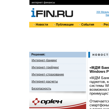
интернет финансы
XIII Меж
ба
Новости
Публикации
События
Ре
Решения:
Н О В О С Т
Интернет-банкинг
Интернет-трейдинг
«МДМ Банк
Windows P
Интернет-страхование
«МДМ Банк»
Интернет-расчеты
гаджетов, 
системы Wi
Безопасность
возможност
преимущест
Отмечается
смартфоны 