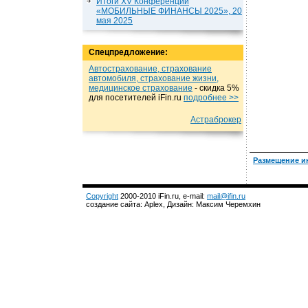
Итоги XV Конференции
«МОБИЛЬНЫЕ ФИНАНСЫ 2025», 20
мая 2025
Спецпредложение:
Автострахование, страхование
автомобиля, страхование жизни,
медицинское страхование
- cкидка 5%
для посетителей iFin.ru
подробнеe >>
Астраброкер
Размещение и
Copyright
2000-2010 iFin.ru, e-mail:
mail@ifin.ru
создание сайта: Aplex, Дизайн: Максим Черемхин