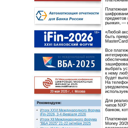
платежным
Платежная 
шифрования
предметов 
рынки», — 
«Любой акс
быть превр
MasterCard
Все платеж
интегриров
обеспечива
зашифрова
выбрать ус
к нему люб
будет выпо
На телефон
уведомлени
используем
Для реализ
Рекомендуем:
чипов NXP 
банком, ко
Итоги XXVI Международного Форума
iFin-2026, 3-4 февраля 2026
Платежная 
Итоги XII Международного форума
Money 20/2
"ВБА 2025" 21-22 октября 2025