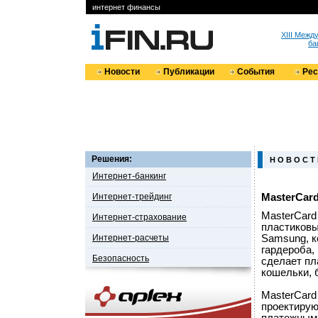
интернет финансы
XIII Меж
ба
Новости
Публикации
События
Ре
Решения:
Н О В О С Т
Интернет-банкинг
Интернет-трейдинг
MasterCar
MasterCard
Интернет-страхование
пластиковы
Интернет-расчеты
Samsung, к
гардероба,
Безопасность
сделает пл
кошельки, 
MasterCard
проектирую