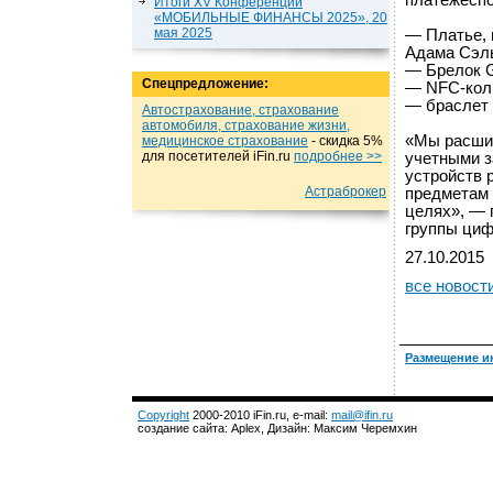
платежеспо
Итоги XV Конференции
«МОБИЛЬНЫЕ ФИНАНСЫ 2025», 20
мая 2025
— Платье, 
Адама Сэл
— Брелок G
Спецпредложение:
— NFC-коль
— браслет
Автострахование, страхование
автомобиля, страхование жизни,
«Мы расши
медицинское страхование
- cкидка 5%
для посетителей iFin.ru
подробнеe >>
учетными з
устройств 
Астраброкер
предметам 
целях», — 
группы циф
27.10.2015
все новост
Размещение и
Copyright
2000-2010 iFin.ru, e-mail:
mail@ifin.ru
создание сайта: Aplex, Дизайн: Максим Черемхин