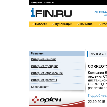
интернет финансы
XIII Меж
ба
Новости
Публикации
События
Ре
Решения:
Н О В О С Т
Интернет-банкинг
Интернет-трейдинг
CORREQTS 
Компания B
Интернет-страхование
решения CO
Интернет-расчеты
дистанцион
CORREQTS 
Безопасность
развития с
Подробнее.
22.10.2015