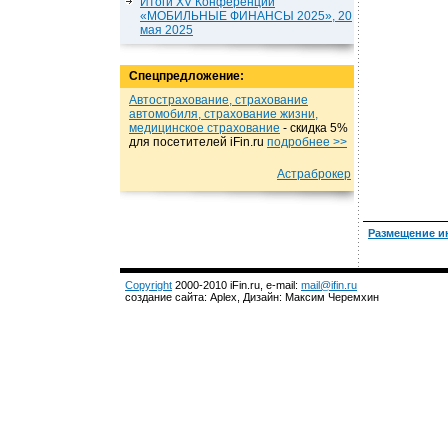
Итоги XV Конференции
«МОБИЛЬНЫЕ ФИНАНСЫ 2025», 20
мая 2025
Спецпредложение:
Автострахование, страхование
автомобиля, страхование жизни,
медицинское страхование
- cкидка 5%
для посетителей iFin.ru
подробнеe >>
Астраброкер
Размещение и
Copyright
2000-2010 iFin.ru, e-mail:
mail@ifin.ru
создание сайта: Aplex, Дизайн: Максим Черемхин