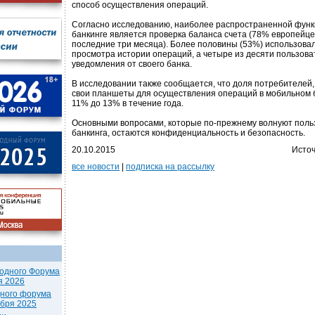
способ осуществления операций.
Согласно исследованию, наиболее распространенной функ
банкинге является проверка баланса счета (78% европейце
последние три месяца). Более половины (53%) использова
просмотра истории операций, а четыре из десяти пользов
уведомления от своего банка.
В исследовании также сообщается, что доля потребителей
свои планшеты для осуществления операций в мобильном б
11% до 13% в течение года.
Основными вопросами, которые по-прежнему волнуют поль
банкинга, остаются конфиденциальность и безопасность.
20.10.2015
Источ
все новости
|
подписка на рассылку
одного Форума
я 2026
дного форума
ября 2025