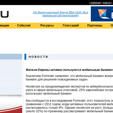
главная
|
карта
|
XIII Международный Форум ВБА-2026 «Вся
банковская автоматизация»
кации
События
Ресурсы
Глоссарий
Партнеры
О
Н О В О С Т И
Жители Европы активно пользуются мобильным банкинг
Аналитики Forrester заявляют, что мобильный банкинг вско
банкинг для решения повседневных задач.
Несмотря на предупреждения экспертов по кибербезопасно
угроз в сфере мобильных платежей, 25% европейских потр
используют мобильный банкинг.
Как сообщается в исследовании Forrester, этот показатель 
сравнению с 2011 годом, когда активных пользователей моб
насчитывалось только 9%. Однако несмотря на рост, боль
(около 32%) по-прежнему рассматривают мобильный банкин