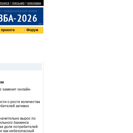
поиск
|
письмо
|
реклама
 проекте
Форум
ом
ре заменит онлайн-
сти о росте количества
ебителей активно
значительно вырос по
ильного банкинга
шая доля потребителей
г как небезопасный