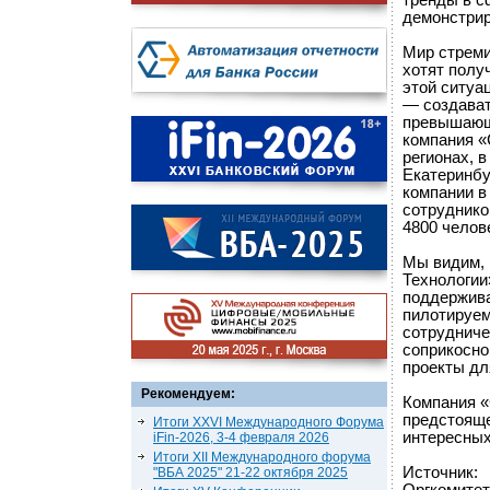
тренды в с
демонстрир
Мир стреми
хотят полу
этой ситуа
— создават
превышающи
компания «
регионах, 
Екатеринбу
компании в
сотруднико
4800 челов
Мы видим, 
Технологии
поддержива
пилотируем
сотрудниче
соприкосно
проекты дл
Рекомендуем:
Компания «
предстояще
Итоги XXVI Международного Форума
интересных
iFin-2026, 3-4 февраля 2026
Итоги XII Международного форума
Источник:
"ВБА 2025" 21-22 октября 2025