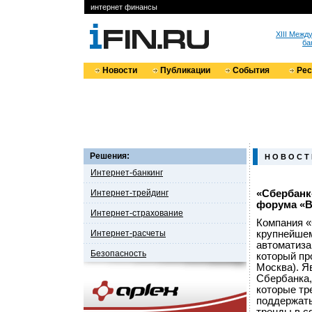
интернет финансы
XIII Меж
ба
Новости
Публикации
События
Ре
Решения:
Н О В О С Т
Интернет-банкинг
Интернет-трейдинг
«Сбербанк
форума «В
Интернет-страхование
Компания «
Интернет-расчеты
крупнейшем
автоматиза
Безопасность
который пр
Москва). Я
Сбербанка,
которые тр
поддержать