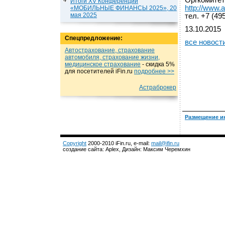
Оргкомитет
Итоги XV Конференции
http://www.
«МОБИЛЬНЫЕ ФИНАНСЫ 2025», 20
мая 2025
тел. +7 (49
13.10.2015
Спецпредложение:
все новост
Автострахование, страхование
автомобиля, страхование жизни,
медицинское страхование
- cкидка 5%
для посетителей iFin.ru
подробнеe >>
Астраброкер
Размещение и
Copyright
2000-2010 iFin.ru, e-mail:
mail@ifin.ru
создание сайта: Aplex, Дизайн: Максим Черемхин