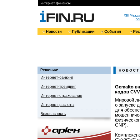
интернет финансы
XIII Меж
ба
Новости
Публикации
События
Ре
Решения:
Н О В О С Т
Интернет-банкинг
Интернет-трейдинг
Gemalto в
кодов CV
Интернет-страхование
Мировой ли
Интернет-расчеты
о запуске 
для обеспе
Безопасность
мошенничес
физическог
CNP).
Комплексно