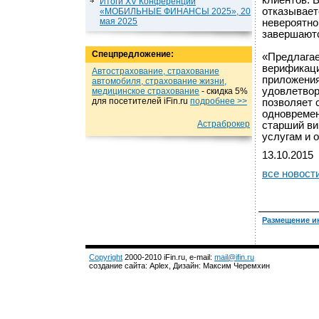
клиентов. 
Итоги XV Конференции
отказывает
«МОБИЛЬНЫЕ ФИНАНСЫ 2025», 20
мая 2025
невероятно
завершают
Спецпредложение:
«Предлагае
верификаци
Автострахование, страхование
приложения
автомобиля, страхование жизни,
удовлетвор
медицинское страхование
- cкидка 5%
для посетителей iFin.ru
подробнеe >>
позволяет 
одновремен
Астраброкер
старший ви
услугам и 
13.10.2015
все новост
Размещение и
Copyright
2000-2010 iFin.ru, e-mail:
mail@ifin.ru
создание сайта: Aplex, Дизайн: Максим Черемхин