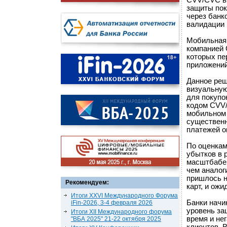
CVV/CVC в
защиты пок
через банк
валидации 
Мобильная 
компанией 
которых п
приложений
Данное реш
визуальную
для покупо
кодом CVV/
мобильном 
существенн
платежей о
По оценкам
убытков в 
масштбабе 
чем аналог
пришлось н
Рекомендуем:
карт, и ожи
Итоги XXVI Международного Форума
Банки начи
iFin-2026, 3-4 февраля 2026
уровень за
Итоги XII Международного форума
время и не
"ВБА 2025" 21-22 октября 2025