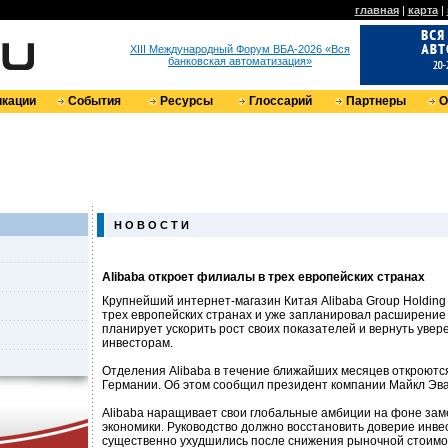
главная
|
карта
|
XIII Международный Форум ВБА-2026 «Вся
банковская автоматизация»
кации
События
Ресурсы
Глоссарий
Партнеры
О
Н О В О С Т И
Alibaba откроет филиалы в трех европейских странах
Крупнейший интернет-магазин Китая Alibaba Group Holding 
трех европейских странах и уже запланировал расширение
планирует ускорить рост своих показателей и вернуть увер
инвесторам.
Отделения Alibaba в течение ближайших месяцев откроютс
Германии. Об этом сообщил президент компании Майкл Эва
Alibaba наращивает свои глобальные амбиции на фоне за
экономики. Руководство должно восстановить доверие инве
существенно ухудшились после снижения рыночной стоимо