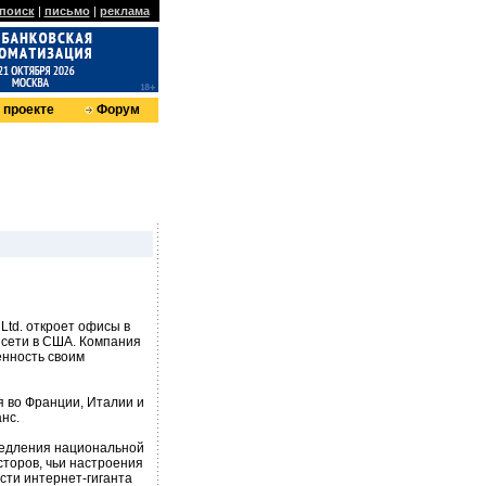
поиск
|
письмо
|
реклама
 проекте
Форум
Ltd. откроет офисы в
 сети в США. Компания
енность своим
я во Франции, Италии и
нс.
медления национальной
сторов, чьи настроения
сти интернет-гиганта