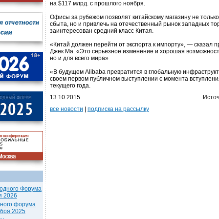
на $117 млрд. с прошлого ноября.
Офисы за рубежом позволят китайскому магазину не тольк
сбыта, но и привлечь на отечественный рынок западных тор
заинтересован средний класс Китая.
«Китай должен перейти от экспорта к импорту», — сказал 
Джек Ма. «Это серьезное изменение и хорошая возможность
но и для всего мира»
«В будущем Alibaba превратится в глобальную инфраструкт
своем первом публичном выступлении с момента вступления
текущего года.
13.10.2015
Источ
все новости
|
подписка на рассылку
одного Форума
я 2026
дного форума
ября 2025