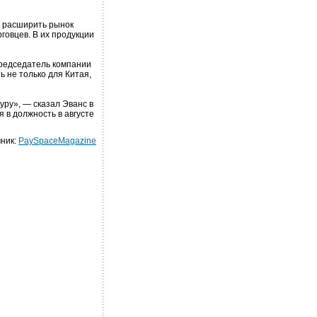
о расширить рынок
говцев. В их продукции
председатель компании
 не только для Китая,
уру», — сказал Эванс в
 в должность в августе
ник:
PaySpaceMagazine