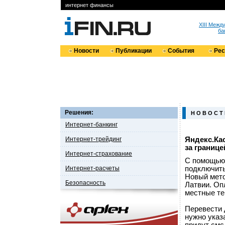
интернет финансы
XIII Меж
ба
Новости
Публикации
События
Ре
Решения:
Н О В О С Т
Интернет-банкинг
Интернет-трейдинг
Яндекс.Ка
за границ
Интернет-страхование
С помощью 
Интернет-расчеты
подключить
Новый мето
Безопасность
Латвии. Оп
местные те
Перевести 
нужно указ