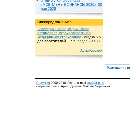
Итоги XV Конференции
«МОБИЛЬНЫЕ ФИНАНСЫ 2025», 20
мая 2025
Спецпредложение:
Автострахование, страхование
автомобиля, страхование жизни,
медицинское страхование
- cкидка 5%
для посетителей iFin.ru
подробнеe >>
Астраброкер
Размещение и
Copyright
2000-2010 iFin.ru, e-mail:
mail@ifin.ru
создание сайта: Aplex, Дизайн: Максим Черемхин