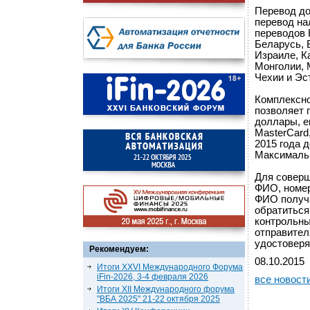
Перевод до
перевод на
переводов
Беларусь, 
Израиле, К
Монголии, 
Чехии и Эс
Комплексн
позволяет 
доллары, е
MasterCard
2015 года 
Максимальн
Для соверш
ФИО, номер
ФИО получа
обратиться
контрольны
отправител
удостоверя
Рекомендуем:
08.10.2015
Итоги XXVI Международного Форума
iFin-2026, 3-4 февраля 2026
все новост
Итоги XII Международного форума
"ВБА 2025" 21-22 октября 2025