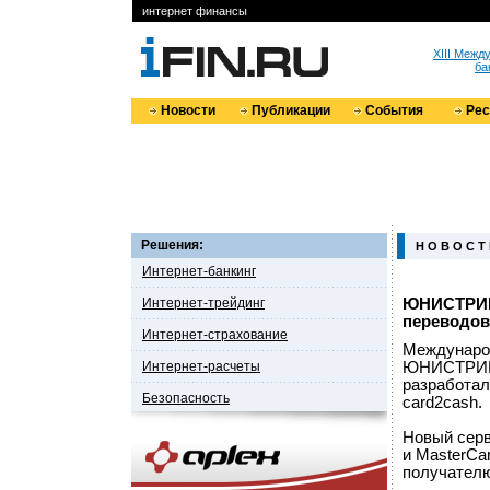
интернет финансы
XIII Меж
ба
Новости
Публикации
События
Ре
Решения:
Н О В О С Т
Интернет-банкинг
Интернет-трейдинг
ЮНИСТРИМ 
переводов
Интернет-страхование
Междунаро
Интернет-расчеты
ЮНИСТРИМ 
разработал
Безопасность
card2cash.
Новый серв
и MasterC
получателю