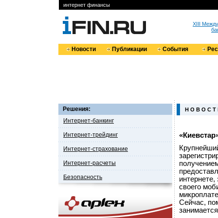
интернет финансы
XIII Меж
ба
Новости
Публикации
События
Ре
Решения:
Н О В О С Т
Интернет-банкинг
Интернет-трейдинг
«Киевстар
Крупнейший
Интернет-страхование
зарегистри
Интернет-расчеты
получением
предоставл
Безопасность
интернете,
своего моб
микроплате
Сейчас, по
занимается