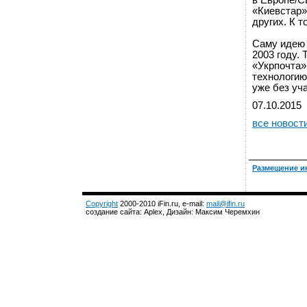
в Европе/С
«Киевстар»
других. К 
Саму идею 
2003 году.
«Укрпочта»
технологию
уже без уч
07.10.2015
все новост
Размещение и
Copyright
2000-2010 iFin.ru, e-mail:
mail@ifin.ru
создание сайта: Aplex, Дизайн: Максим Черемхин