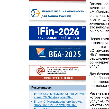
Возможност
качестве с
«Мобильные
оплачивать
игры и т.д
журналиста
это неболь
было бы вп
Новая комп
возникшей 
по платежа
«Стармани»
НБУ, менед
расширение
об интерне
услуг.
Для безнал
себе банко
приложение
несколько 
Рекомендуем:
Развивать 
Итоги XXVI Международного Форума
который се
iFin-2026, 3-4 февраля 2026
услуг. «В 
Итоги XII Международного форума
констатиро
"ВБА 2025" 21-22 октября 2025