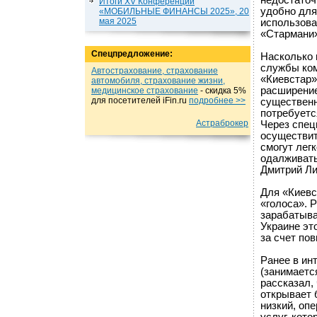
недостаточ
Итоги XV Конференции
удобно для
«МОБИЛЬНЫЕ ФИНАНСЫ 2025», 20
мая 2025
использова
«Стармани»
Спецпредложение:
Насколько 
службы ком
Автострахование, страхование
«Киевстар»
автомобиля, страхование жизни,
расширение
медицинское страхование
- cкидка 5%
для посетителей iFin.ru
подробнеe >>
существенн
потребуетс
Астраброкер
Через спец
осуществит
смогут лег
одалживать 
Дмитрий Ли
Для «Киевс
«голоса». 
зарабатыва
Украине эт
за счет по
Ранее в ин
(занимаетс
рассказал,
открывает 
низкий, оп