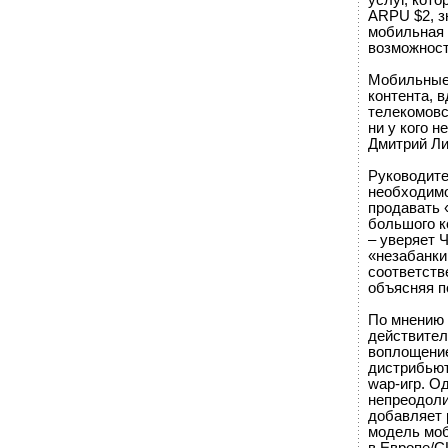
услуг, кот
ARPU $2, з
мобильная 
возможност
Мобильные 
контента, 
телекомовс
ни у кого н
Дмитрий Лис
Руководите
необходимо
продавать 
большого к
– уверяет 
«незабанкир
соответств
объясняя п
По мнению 
действител
воплощение
дистрибьют
wap-игр. О
непреодоли
добавляет р
модель моб