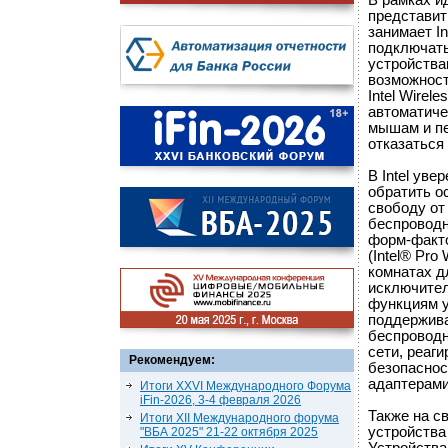
В рамках и
представит
занимает In
подключать
устройства
возможност
Intel Wirel
автоматиче
мышам и п
отказаться
В Intel ув
обратить о
свободу от
беспроводн
форм-факто
(Intel® Pro
комнатах д
исключител
функциям у
поддержива
беспроводн
сети, реаг
Рекомендуем:
безопаснос
адаптерами
Итоги XXVI Международного Форума
iFin-2026, 3-4 февраля 2026
Также на с
Итоги XII Международного форума
устройства 
"ВБА 2025" 21-22 октября 2025