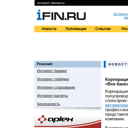
интернет финансы
XIII Меж
ба
Новости
Публикации
События
Ре
Решения:
Н О В О С Т
Интернет-банкинг
Интернет-трейдинг
Корпораци
«Вся банк
Интернет-страхование
Корпорация
Интернет-расчеты
полупрово
спонсором 
Безопасность
автоматиза
профессион
представля
компании.