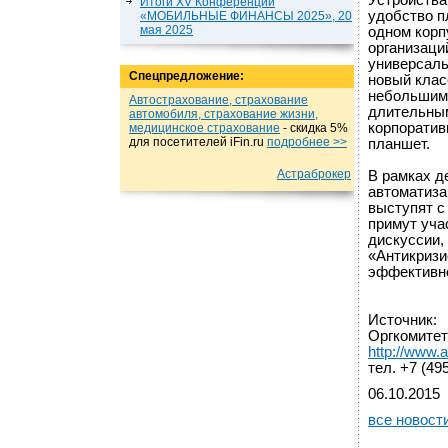
Устройства 
Итоги XV Конференции
удобство п
«МОБИЛЬНЫЕ ФИНАНСЫ 2025», 20
мая 2025
одном корп
организаци
универсаль
Спецпредложение:
новый клас
небольшим 
Автострахование, страхование
длительным
автомобиля, страхование жизни,
корпоратив
медицинское страхование
- cкидка 5%
для посетителей iFin.ru
подробнеe >>
планшет.
Астраброкер
В рамках д
автоматиза
выступят с
примут уча
дискуссии,
«Антикризи
эффективно
Источник:
Оргкомитет
http://www.
тел. +7 (49
06.10.2015
все новост