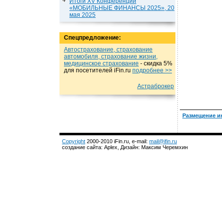
Итоги XV Конференции
«МОБИЛЬНЫЕ ФИНАНСЫ 2025», 20
мая 2025
Спецпредложение:
Автострахование, страхование
автомобиля, страхование жизни,
медицинское страхование
- cкидка 5%
для посетителей iFin.ru
подробнеe >>
Астраброкер
Размещение и
Copyright
2000-2010 iFin.ru, e-mail:
mail@ifin.ru
создание сайта: Aplex, Дизайн: Максим Черемхин