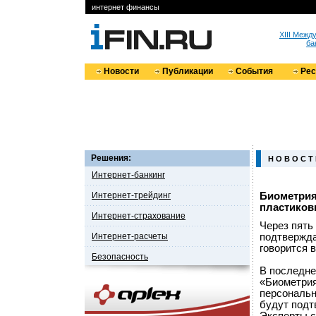
интернет финансы
XIII Меж
ба
Новости
Публикации
События
Ре
Решения:
Н О В О С Т
Интернет-банкинг
Интернет-трейдинг
Биометрия 
пластиков
Интернет-страхование
Через пять 
Интернет-расчеты
подтвержда
говорится в
Безопасность
В последне
«Биометрия
персональн
будут подт