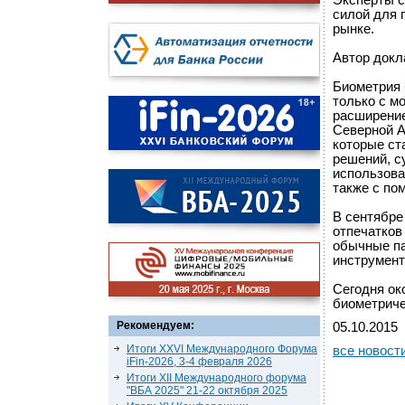
Эксперты с
силой для 
рынке.
Автор докла
Биометрия 
только с м
расширение
Северной А
которые ст
решений, с
использова
также с по
В сентябре
отпечатков
обычные па
инструмент
Сегодня ок
биометриче
Рекомендуем:
05.10.2015
Итоги XXVI Международного Форума
все новост
iFin-2026, 3-4 февраля 2026
Итоги XII Международного форума
"ВБА 2025" 21-22 октября 2025