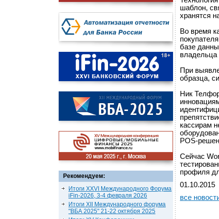
Технология
шаблон, св
хранятся н
Во время к
покупателя
базе данны
владельца 
При выявле
образца, с
Ник Телфор
инновациям
идентифици
препятстви
кассирам н
оборудован
POS-решен
Сейчас Wor
тестирован
профиля дл
Рекомендуем:
01.10.2015
Итоги XXVI Международного Форума
iFin-2026, 3-4 февраля 2026
все новост
Итоги XII Международного форума
"ВБА 2025" 21-22 октября 2025