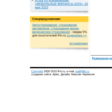
Итоги XV Конференции
«МОБИЛЬНЫЕ ФИНАНСЫ 2025», 20
мая 2025
Спецпредложение:
Автострахование, страхование
автомобиля, страхование жизни,
медицинское страхование
- cкидка 5%
для посетителей iFin.ru
подробнеe >>
Астраброкер
Размещение и
Copyright
2000-2010 iFin.ru, e-mail:
mail@ifin.ru
создание сайта: Aplex, Дизайн: Максим Черемхин