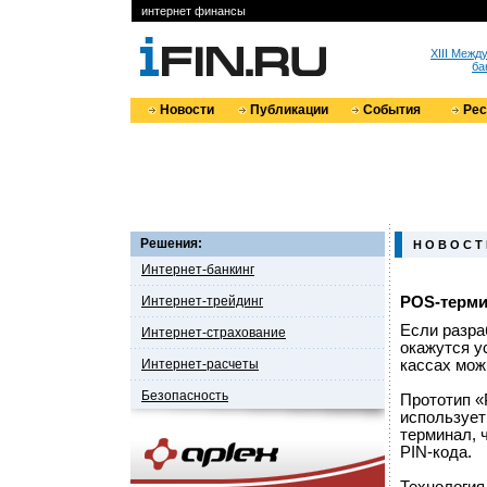
интернет финансы
XIII Меж
ба
Новости
Публикации
События
Ре
Решения:
Н О В О С Т
Интернет-банкинг
Интернет-трейдинг
POS-терми
Если разра
Интернет-страхование
окажутся у
Интернет-расчеты
кассах мож
Безопасность
Прототип «
использует
терминал, 
PIN-кода.