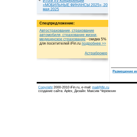
Итоги XV Конференции
«МОБИЛЬНЫЕ ФИНАНСЫ 2025», 20
мая 2025
Спецпредложение:
Автострахование, страхование
автомобиля, страхование жизни,
медицинское страхование
- cкидка 5%
для посетителей iFin.ru
подробнеe >>
Астраброкер
Размещение и
Copyright
2000-2010 iFin.ru, e-mail:
mail@ifin.ru
создание сайта: Aplex, Дизайн: Максим Черемхин