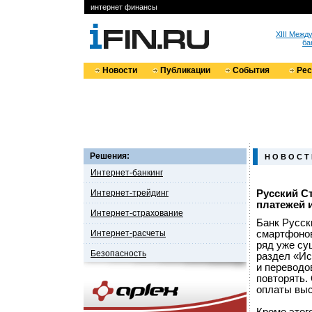
интернет финансы
XIII Меж
ба
Новости
Публикации
События
Ре
Решения:
Н О В О С Т
Интернет-банкинг
Интернет-трейдинг
Русский С
платежей 
Интернет-страхование
Банк Русск
Интернет-расчеты
смартфонов
ряд уже су
Безопасность
раздел «Ис
и переводо
повторять.
оплаты выс