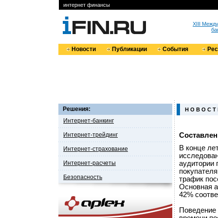
интернет финансы
XIII Меж
ба
Новости
Публикации
События
Ре
Решения:
Н О В О С Т
Интернет-банкинг
Интернет-трейдинг
Составлен
В конце лет
Интернет-страхование
исследован
Интернет-расчеты
аудитории 
покупателя
Безопасность
трафик пос
Основная а
42% соотве
Поведение 