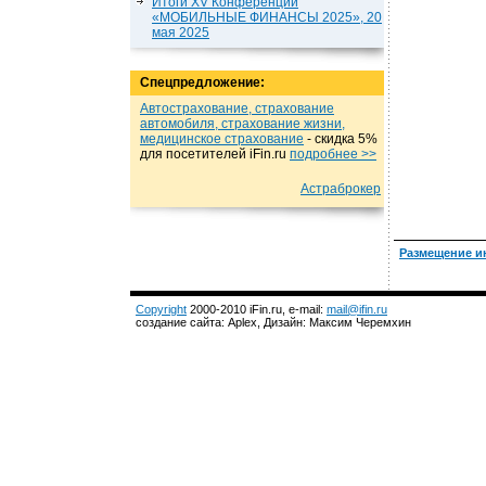
Итоги XV Конференции
«МОБИЛЬНЫЕ ФИНАНСЫ 2025», 20
мая 2025
Спецпредложение:
Автострахование, страхование
автомобиля, страхование жизни,
медицинское страхование
- cкидка 5%
для посетителей iFin.ru
подробнеe >>
Астраброкер
Размещение и
Copyright
2000-2010 iFin.ru, e-mail:
mail@ifin.ru
создание сайта: Aplex, Дизайн: Максим Черемхин