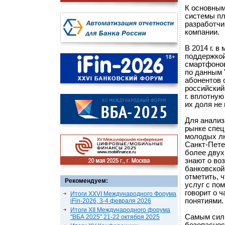
К основным
системы пл
разработчи
компании.
В 2014 г. 
поддержкой
смартфонов 
по данным 
абонентов 
российский
г. вплотную
их доля не
Для анализ
рынке спец
молодых лю
Санкт-Пете
более двух
знают о во
банковской
отметить, 
Рекомендуем:
услуг с по
говорит о 
Итоги XXVI Международного Форума
понятиями.
iFin-2026, 3-4 февраля 2026
Итоги XII Международного форума
Самым силь
"ВБА 2025" 21-22 октября 2025