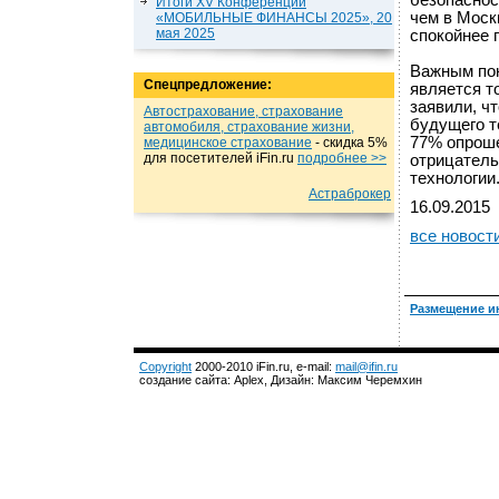
безопаснос
Итоги XV Конференции
чем в Моск
«МОБИЛЬНЫЕ ФИНАНСЫ 2025», 20
мая 2025
спокойнее 
Важным пок
Спецпредложение:
является т
заявили, ч
Автострахование, страхование
будущего т
автомобиля, страхование жизни,
77% опроше
медицинское страхование
- cкидка 5%
для посетителей iFin.ru
подробнеe >>
отрицатель
технологии
Астраброкер
16.09.2015
все новост
Размещение и
Copyright
2000-2010 iFin.ru, e-mail:
mail@ifin.ru
создание сайта: Aplex, Дизайн: Максим Черемхин