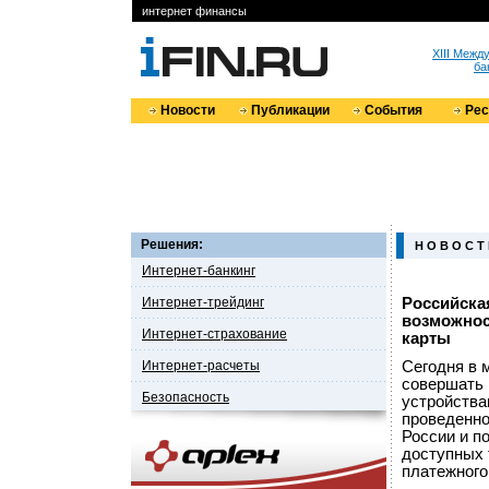
интернет финансы
XIII Меж
ба
Новости
Публикации
События
Ре
Решения:
Н О В О С Т
Интернет-банкинг
Интернет-трейдинг
Российска
возможнос
Интернет-страхование
карты
Интернет-расчеты
Сегодня в 
совершать 
Безопасность
устройства
проведенног
России и п
доступных 
платежного