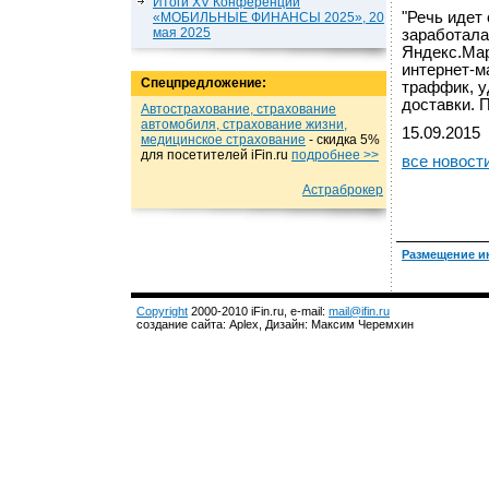
Итоги XV Конференции
"Речь идет
«МОБИЛЬНЫЕ ФИНАНСЫ 2025», 20
мая 2025
заработала
Яндекс.Мар
интернет-м
Спецпредложение:
траффик, у
доставки. 
Автострахование, страхование
автомобиля, страхование жизни,
15.09.2015
медицинское страхование
- cкидка 5%
для посетителей iFin.ru
подробнеe >>
все новост
Астраброкер
Размещение и
Copyright
2000-2010 iFin.ru, e-mail:
mail@ifin.ru
создание сайта: Aplex, Дизайн: Максим Черемхин