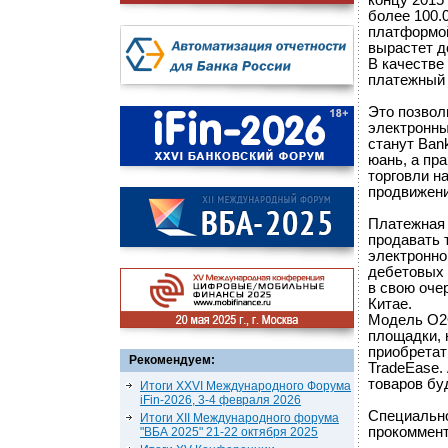
концу 2015 
более 100.
платформой
вырастет д
В качестве
платежный 
Это позвол
электронны
станут Ban
юань, а пр
торговли н
продвижени
Платежная 
продавать 
электронно
дебетовых 
в свою оче
Китае.
Модель O2O 
площадки, 
приобретат
Рекомендуем:
TradeEase.
товаров бу
Итоги XXVI Международного Форума
iFin-2026, 3-4 февраля 2026
Специально
Итоги XII Международного форума
прокоммент
"ВБА 2025" 21-22 октября 2025