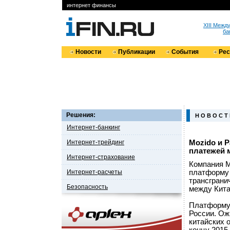
интернет финансы
XIII Меж
ба
Новости
Публикации
События
Ре
Решения:
Н О В О С Т
Интернет-банкинг
Интернет-трейдинг
Mozido и 
платежей 
Интернет-страхование
Компания M
Интернет-расчеты
платформу 
трансграни
Безопасность
между Кита
Платформу 
России. Ож
китайских 