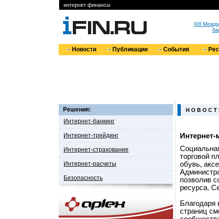
интернет финансы
XIII Меж
ба
Новости
Публикации
События
Ре
Решения:
Н О В О С Т
Интернет-банкинг
Интернет-трейдинг
Интернет-м
Социальная
Интернет-страхование
торговой п
Интернет-расчеты
обувь, акс
Администра
Безопасность
позволив с
ресурса. С
Благодаря 
страниц см