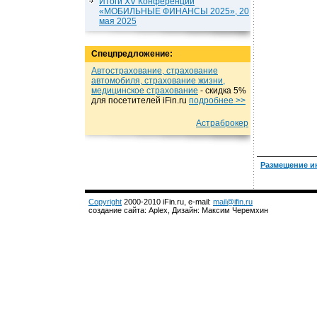
Итоги XV Конференции
«МОБИЛЬНЫЕ ФИНАНСЫ 2025», 20
мая 2025
Спецпредложение:
Автострахование, страхование
автомобиля, страхование жизни,
медицинское страхование
- cкидка 5%
для посетителей iFin.ru
подробнеe >>
Астраброкер
Размещение и
Copyright
2000-2010 iFin.ru, e-mail:
mail@ifin.ru
создание сайта: Aplex, Дизайн: Максим Черемхин